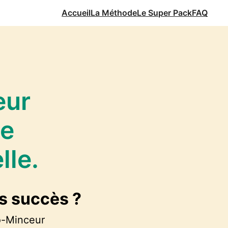
Accueil
La Méthode
Le Super Pack
FAQ
eur
he
lle.
s succès ?
o-Minceur