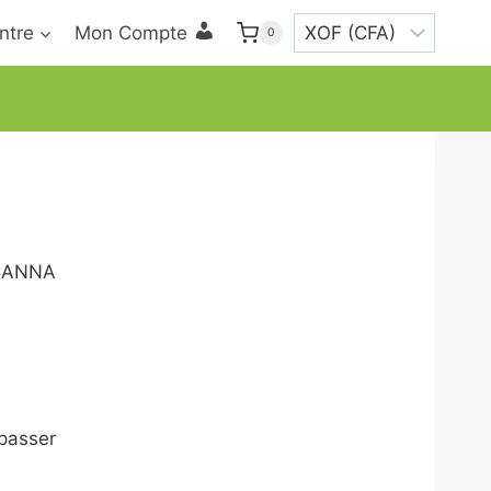
ntre
Mon Compte
0
(CANNA
 passer