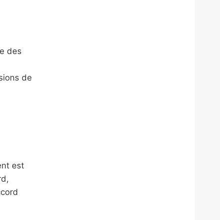
ue des
sions de
nt est
rd,
ccord