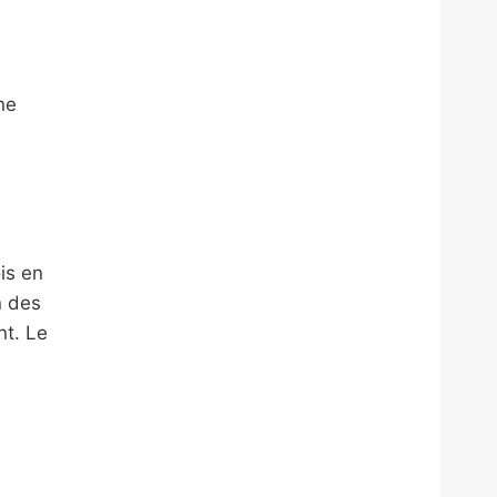
ne
is en
n des
nt. Le