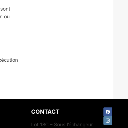
 sont
on ou
exécution
CONTACT
Lot 18C – Sous l’échangeur