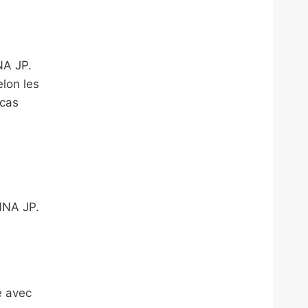
NA JP.
elon les
 cas
NNA JP.
e avec