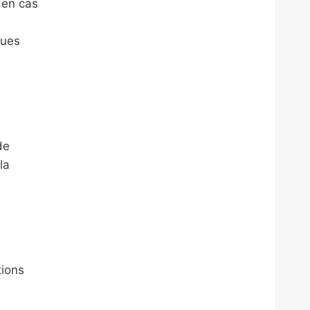
 en cas
ques
de
la
tions