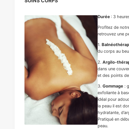
SOINS CORPS
Durée
: 3 heure
Profitez de notr
retrouvez une p
1.
Balnéothérap
du corps au beur
2.
Argilo-théra
dans une couvert
et des points de
3.
Gommage
: 
exfoliante à base
idéal pour adouc
la peau il est d
hydratante, d’ar
Pratiqué en début
peau.