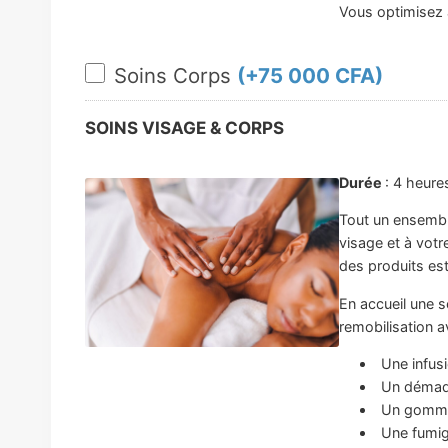
Vous optimisez a
Soins Corps
(+
75 000 CFA
)
SOINS VISAGE & CORPS
Durée
: 4 heure
Tout un ensemble
visage et à votr
des produits est
En accueil une 
remobilisation a
Une infus
Un démaqu
Un gomm
Une fumig