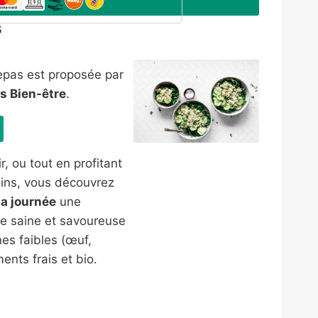
s
repas est proposée par
s Bien-être
.
r, ou tout en profitant
oins, vous découvrez
la journée
une
ie saine et savoureuse
nes faibles (œuf,
ents frais et bio.