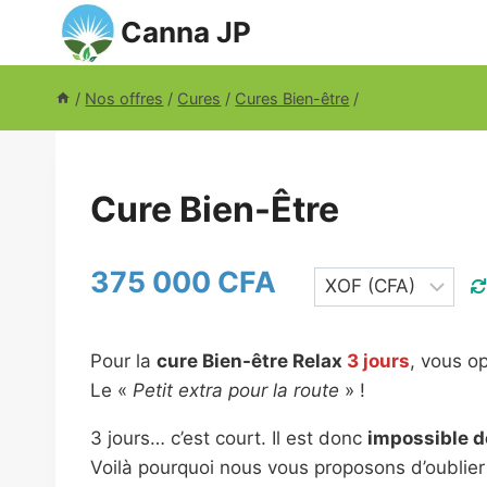
Aller
Canna JP
au
contenu
/
Nos offres
/
Cures
/
Cures Bien-être
/
Cure Bien-Être
375 000 CFA
Pour la
cure Bien-être Relax
3 jours
, vous op
Le «
Petit extra pour la route
» !
3 jours… c’est court. Il est donc
impossible de
Voilà pourquoi nous vous proposons d’oublier 