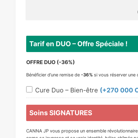
Tarif en DUO – Offre Spéciale !
OFFRE DUO (-36%)
Bénéficier d’une remise de
-36%
si vous réserver une
Cure Duo – Bien-être
(+
270 000 
Soins SIGNATURES
CANNA JP vous propose un ensemble révolutionnaire de
corps sa jeunesse et sa vraie identité, hélas abîmée p