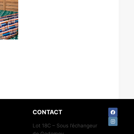
CONTACT
Lot 18C – Sous l’échangeur
de Godomey