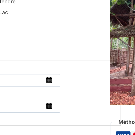
étendre
 Lac
Métho