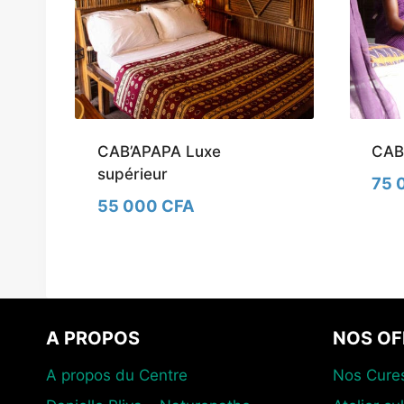
CAB’APAPA Luxe
CAB’
supérieur
75 
55 000 CFA
A PROPOS
NOS OF
A propos du Centre
Nos Cure