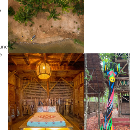
e
 une
e