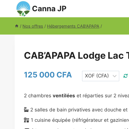
Aller
Canna JP
au
contenu
/
Nos offres
/
Hébergements CAB'APAPA
/
CAB’APAPA Lodge Lac 
125 000 CFA
2 chambres
ventilées
et réparties sur 2 nive
2 salles de bain privatives avec douche e
1 cuisine équipée (réfrigérateur et gazinie