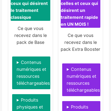
ceux qui désirent
celles et ceux qui
le traitement
désirent un
classique
traitement rapide
en UN MOIS !
Ce que vous
recevez dans le
Ce que vous
pack de Base
recevez dans le
pack Extra Booster
Contenus
numériques et
Contenus
ressources
numériques et
téléchargeables
ressources
téléchargeables
Produits
physiques et
Produits