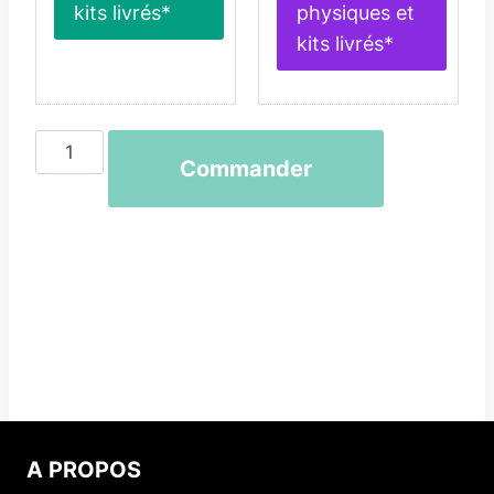
kits livrés*
physiques et
kits livrés*
quantité
Commander
de
Programme
Neuro-
minceur
A PROPOS